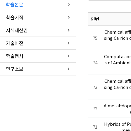
학술논문
학술서적
연번
지식재산권
Chemical aff
75
sing Ca-rich
기술이전
학술행사
Computationa
74
s of Ambien
연구소보
Chemical aff
73
sing Ca-rich
A metal-dope
72
Hybrids of P
71
mew