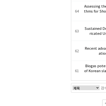
Assessing th
64
thms for Sho
Sustained Dr
63
ricated U
Recent adva
62
atio
Biogas pote
61
of Korean sl
맨끝