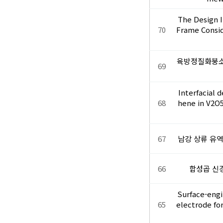
The Design I
70
Frame Consid
육방정질화붕소
69
Interfacial 
68
hene in V2O5
67
남강 상류 유
66
합성곱 신
Surface-engi
65
electrode fo