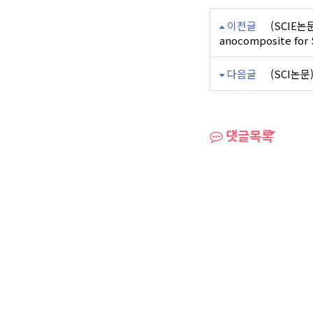
이전글
(SCIE논문)
anocomposite for 
다음글
(SCI논문) 
댓글목록