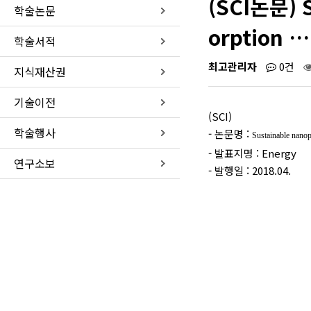
(SCI논문) S
학술논문
orption …
학술서적
최고관리자
0건
지식재산권
기술이전
(SCI)
학술행사
- 논문명 :
Sustainable nan
- 발표지명 : Energy
연구소보
- 발행일 : 2018.04.